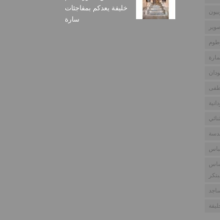
خليفة يعدكم بمفاجئات
بيون
سارة
وير
طوم
مارة
دان
طفى
انية
نائي
ندسة
باس
ساس
بتكر
اجد
يفة