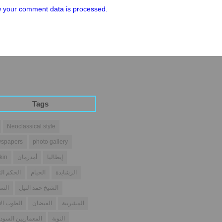
 your comment data is processed.
Tags
Neoclassical style
spapers
photo gallery
إيطاليا
أمدرمان
kin
الرشايدة
الخيام
الحكم الث
الشيخ حمد النيل
السو
المشربية
الفيضان
الطوب ال
النوبة
المعماريين السودا