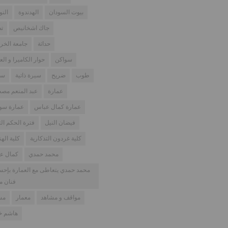
بيوت السودان
الهدندوة
النو
جاك اشخانيص
تص
حداثة
جامعة الخر
سواكن
حوار الكاميرا و الع
طوب
ضريح
سيرة ذاتية
سو
عمارة
عبد المنعم مص
عمارة كمال عباس
عمارة سود
فيضان النيل
فترة الحكم الث
كلية غردون التذكارية
كلية اله
محمد حمدي
كمال ع
محمد حمدي يتعاطى مع العمارة بإح
فنان م
مواقف و مشاهد
معمار
مس
هاشم خل