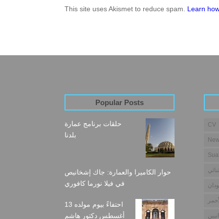
This site uses Akismet to reduce spam.
Learn how
Popular Posts
حلقات برنامج عمارة
CV
بلدنا
New
Sua
نائي
حوار الكاميرا والعمارة: جاك إشخانيص
في فيلا نورما كافوري
دان
أحمر
احتفاءً بيوم مولده 13
أغسطس دكتور هاشم
نيين