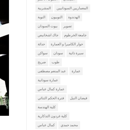
المعماريين السودانيين
المشربية
الهدندوة
النوبيون
النوبة
تصوير
بيوت السودان
جامعة الخرطوم
جاك اشخانيص
حوار الكاميرا و العمارة
حداثة
سيرة ذاتية
سودان
سواكن
طوب
ضريح
عمارة
عبد المنعم مصطفى
عمارة سودانية
عمارة كمال عباس
فيضان النيل
فترة الحكم الثنائي
كلية الهندسة
كلية غردون التذكارية
محمد حمدي
كمال عباس