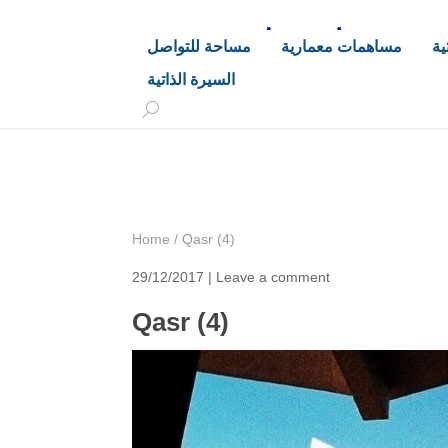
د. هاشم خليفة محجوب
ية
مساهمات معمارية
مساحة للتواصل
السيرة الذاتية
+249 90 003 5647
drarchhashim@hotmail.
Home
/
Qasr (4)
29/12/2017 |
Leave a comment
Qasr (4)