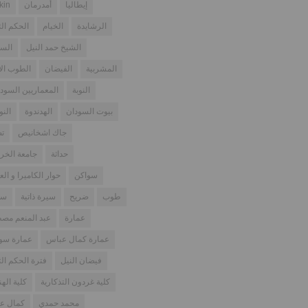
إيطاليا
أمدرمان
kin
الرشايدة
الخيام
الحكم الث
الشيخ حمد النيل
السو
المشربية
الفيضان
الطوب ال
النوبة
المعماريين السودا
بيوت السودان
الهدندوة
النو
جاك اشخانيص
تص
حداثة
جامعة الخر
سواكن
حوار الكاميرا و الع
طوب
ضريح
سيرة ذاتية
سو
عمارة
عبد المنعم مص
عمارة كمال عباس
عمارة سود
فيضان النيل
فترة الحكم الث
كلية غردون التذكارية
كلية اله
محمد حمدي
كمال ع