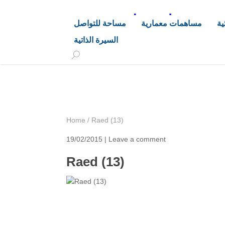
د. هاشم خليفة محجوب
ية
مساهمات معمارية
مساحة للتواصل
السيرة الذاتية
+249 90 003 5647
drarchhashim@hotmail.
Home
/
Raed (13)
19/02/2015 |
Leave a comment
Raed (13)