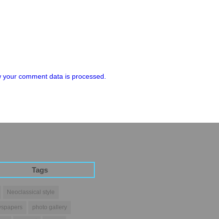
 your comment data is processed.
Tags
Neoclassical style
spapers
photo gallery