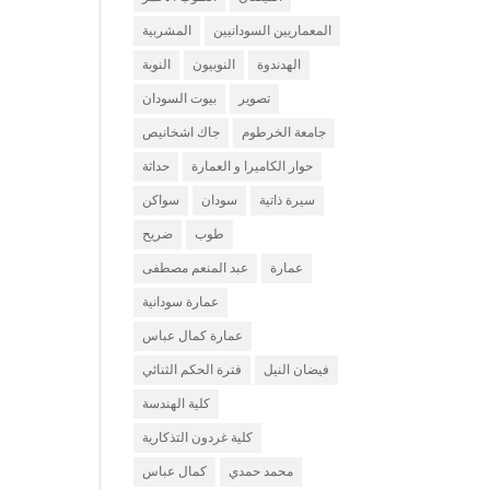
المعماريين السودانيين
المشربية
الهدندوة
النوبيون
النوبة
تصوير
بيوت السودان
جامعة الخرطوم
جاك اشخانيص
حوار الكاميرا و العمارة
حداثة
سيرة ذاتية
سودان
سواكن
طوب
ضريح
عمارة
عبد المنعم مصطفى
عمارة سودانية
عمارة كمال عباس
فيضان النيل
فترة الحكم الثنائي
كلية الهندسة
كلية غردون التذكارية
محمد حمدي
كمال عباس