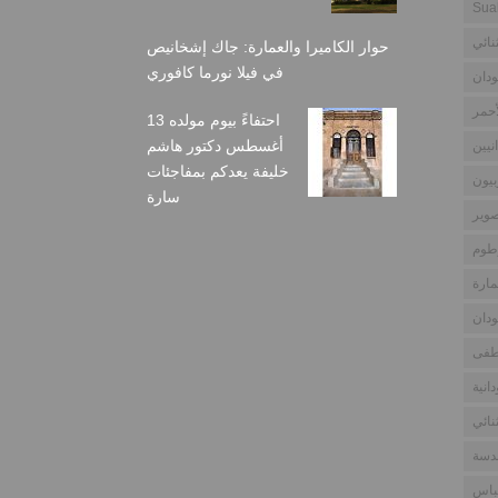
Sua
نائي
حوار الكاميرا والعمارة: جاك إشخانيص
في فيلا نورما كافوري
دان
أحمر
احتفاءً بيوم مولده 13
أغسطس دكتور هاشم
نيين
خليفة يعدكم بمفاجئات
بيون
سارة
وير
طوم
مارة
دان
طفى
انية
نائي
ندسة
باس