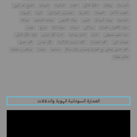
أمدرمان
إيطاليا
الحكم الثنائي
الخيام
الرشايدة
السودان
الشيخ حمد النيل
الطوب الأحمر
الفيضان
المشربية
المعماريين السودانيين
النوبة
النوبيون
الهدندوة
بيوت السودان
تصوير
جاك اشخانيص
جامعة الخرطوم
حداثة
حوار الكاميرا و العمارة
سواكن
سودان
سيرة ذاتية
ضريح
طوب
عبد المنعم مصطفى
عمارة
عمارة سودانية
عمارة كمال عباس
فترة الحكم الثنائي
فيضان النيل
كلية الهندسة
كلية غردون التذكارية
كمال عباس
محمد حمدي
محمد حمدي يتعاطى مع العمارة بإحساس فنان مبتكر
مساجد
معمار
مواقف و مشاهد
هاشم خليفة
العمارة السودانية الهوية والدلالات
مشغل
الفيديو