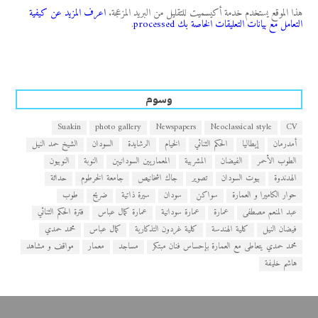
هذا الموقع يستخدم خدمة أكيسميت للتقليل من البريد المزعجة.
اعرف المزيد عن كيفية
التعامل مع بيانات التعليقات الخاصة بك processed
.
وسوم
Suakin
photo gallery
Newspapers
Neoclassical style
CV
أمدرمان
إيطاليا
الحكم الثنائي
الخيام
الرشايدة
السودان
الشيخ حمد النيل
الطوب الأحمر
الفيضان
المشربية
المعماريين السودانيين
النوبة
النوبيون
الهدندوة
بيوت السودان
تصوير
جاك اشخانيص
جامعة الخرطوم
حداثة
حوار الكاميرا و العمارة
سواكن
سودان
سيرة ذاتية
ضريح
طوب
عبد المنعم مصطفى
عمارة
عمارة سودانية
عمارة كمال عباس
فترة الحكم الثنائي
فيضان النيل
كلية الهندسة
كلية غردون التذكارية
كمال عباس
محمد حمدي
محمد حمدي يتعاطى مع العمارة بإحساس فنان مبتكر
مساجد
معمار
مواقف و مشاهد
هاشم خليفة