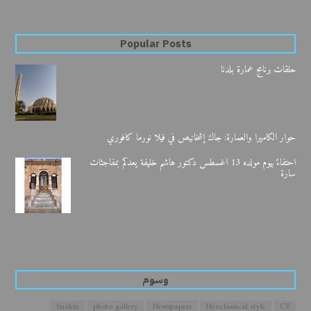
Popular Posts
حلقات برنامج عمارة بلدنا
حوار الكاميرا والعمارة: جاك إشخانيص في فيلا نورما كافوري
احتفاءً بيوم مولده 13 أغسطس دكتور هاشم خليفة يعدكم بمفاجئات
سارة
وسوم
Suakin
photo gallery
Newspapers
Neoclassical style
CV