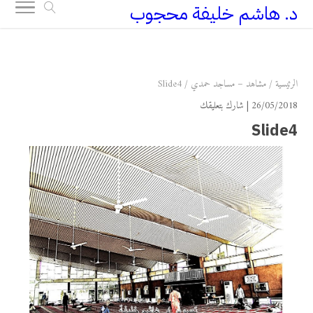
د. هاشم خليفة محجوب
+249 90 003 5647
drarchhashim@hotmail.com
الرئيسية
/
مشاهد – مساجد حمدي
/
Slide4
26/05/2018 |
شارك بتعليقك
Slide4